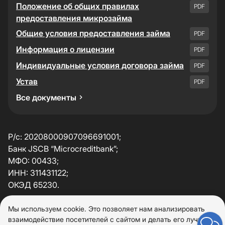
Положение об общих правилах
PDF
предоставления микрозайма
Общие условия предоставления займа
PDF
Информация о лицензии
PDF
Индивидуальные условия договора займа
PDF
Устав
PDF
Все документы
Р/с: 20208000907096691001;
Банк JSCB “Microcreditbank”;
МФО: 00433;
ИНН: 311431122;
ОКЭД 65230.
Подробные сведения, политика конфиденциальности
Мы используем cookie. Это позволяет нам анализировать
взаимодействие посетителей с сайтом и делать его лучше.
и пользовательское соглашение размещены в